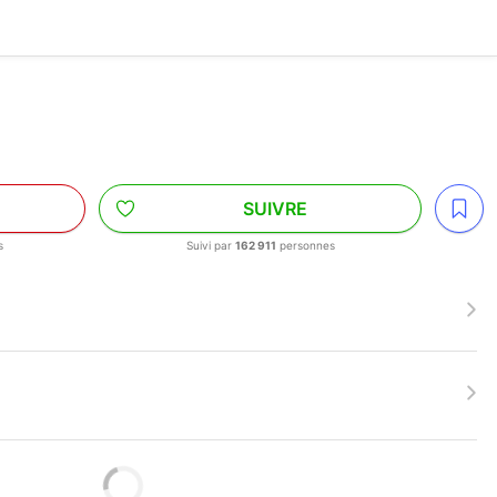
SUIVRE
s
Suivi par
162 911
personnes