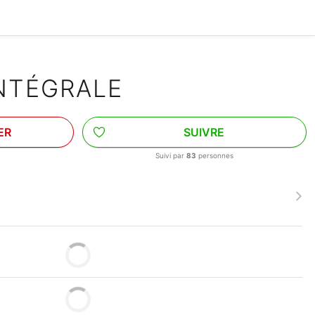
NTÉGRALE
ER
SUIVRE
Suivi par
83
personnes