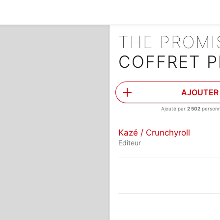
THE PROM
COFFRET P
AJOUTER
Ajouté par
2 502
person
Kazé / Crunchyroll
Editeur