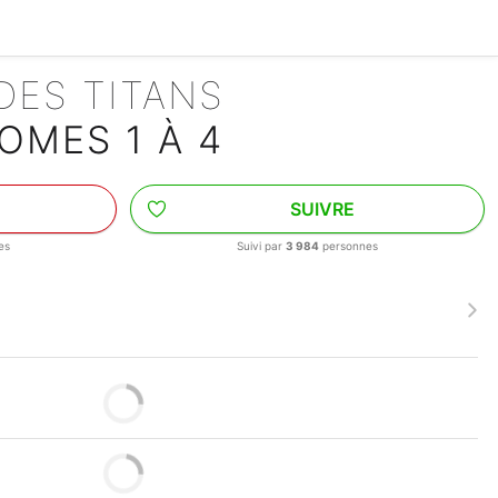
 DES TITANS
OMES 1 À 4
SUIVRE
es
Suivi par
3 984
personnes