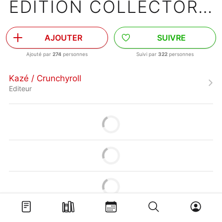
EDITION COLLECTOR TOME 1
AJOUTER
SUIVRE
Ajouté par
274
personnes
Suivi par
322
personnes
Kazé / Crunchyroll
Editeur