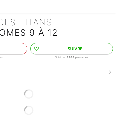
 DES TITANS
OMES 9 À 12
SUIVRE
es
Suivi par
3 984
personnes