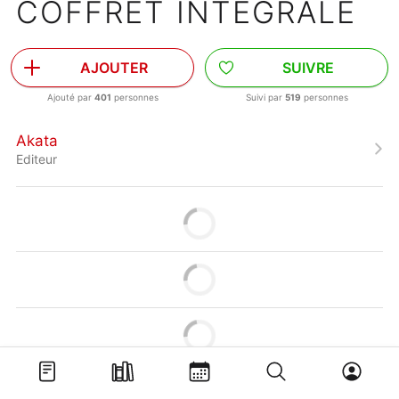
COFFRET INTÉGRALE
AJOUTER
SUIVRE
Ajouté par
401
personnes
Suivi par
519
personnes
Akata
Editeur