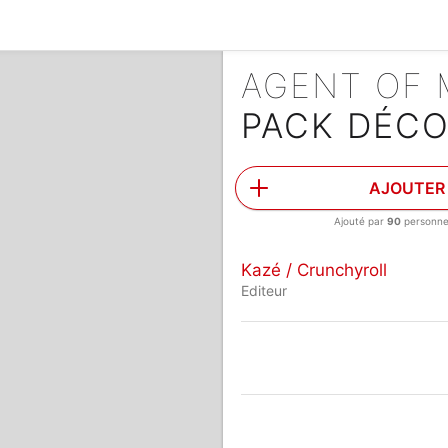
AGENT OF 
PACK DÉC
AJOUTER
Ajouté par
90
personn
Kazé / Crunchyroll
Editeur