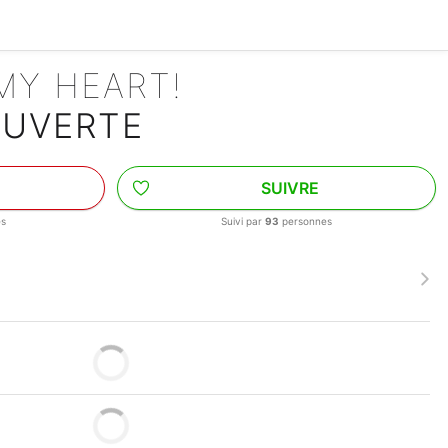
MY HEART!
OUVERTE
SUIVRE
es
Suivi par
93
personnes