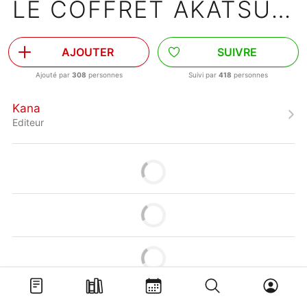
LE COFFRET AKATSUKI
AJOUTER
SUIVRE
Ajouté par
308
personnes
Suivi par
418
personnes
Kana
Editeur