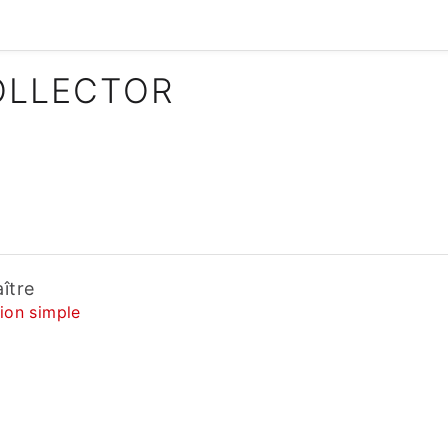
OLLECTOR
ître
tion simple