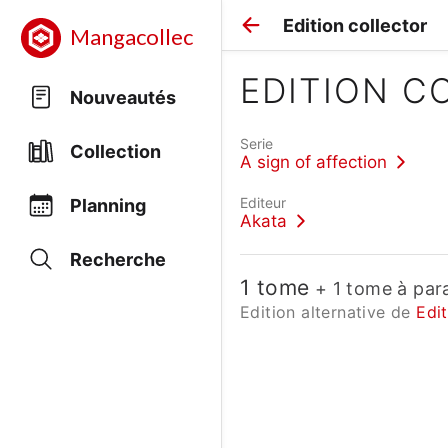
Edition collector
Mangacollec
EDITION C
Nouveautés
Serie
Collection
A sign of affection
Editeur
Planning
Akata
Recherche
1 tome
+ 1 tome à para
Edition alternative de
Edi