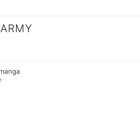
 ARMY
_manga
e