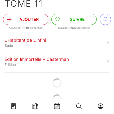
TOME 11
AJOUTER
SUIVRE
Ajouté par
1 149
personnes
Suivi par
7 630
personnes
L'Habitant de L'infini
Serie
Édition Immortelle • Casterman
Edition