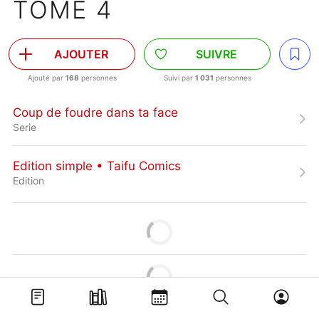
TOME 4
AJOUTER
SUIVRE
Ajouté par
168
personnes
Suivi par
1 031
personnes
Coup de foudre dans ta face
Serie
Edition simple • Taifu Comics
Edition