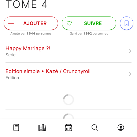
TOME 4
AJOUTER
SUIVRE
Ajouté par
1 644
personnes
Suivi par
1 992
personnes
Happy Marriage ?!
Serie
Edition simple • Kazé / Crunchyroll
Edition