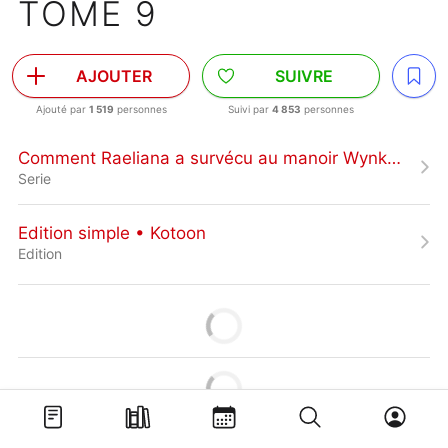
TOME 9
AJOUTER
SUIVRE
Ajouté par
1 519
personnes
Suivi par
4 853
personnes
Comment Raeliana a survécu au manoir Wynknight
Serie
Edition simple • Kotoon
Edition