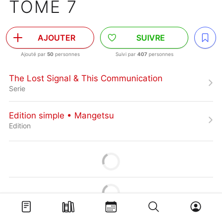
TOME 7
AJOUTER
SUIVRE
Ajouté par
50
personnes
Suivi par
407
personnes
The Lost Signal & This Communication
Serie
Edition simple • Mangetsu
Edition