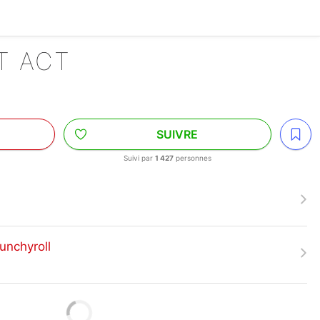
T ACT
SUIVRE
Suivi par
1 427
personnes
unchyroll