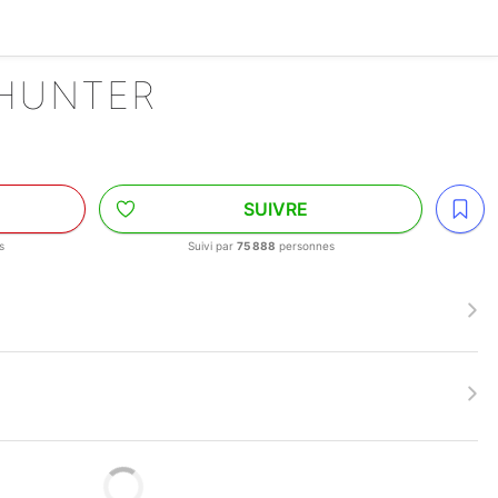
 HUNTER
SUIVRE
s
Suivi par
75 888
personnes