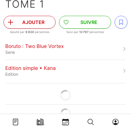
TOME 1
AJOUTER
SUIVRE
Ajouté par
9 824
personnes
Suivi par
12 797
personnes
Boruto : Two Blue Vortex
Serie
Edition simple • Kana
Edition