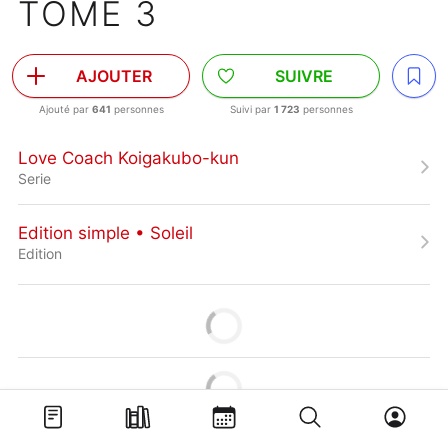
TOME 3
AJOUTER
SUIVRE
Ajouté par
641
personnes
Suivi par
1 723
personnes
Love Coach Koigakubo-kun
Serie
Edition simple • Soleil
Edition