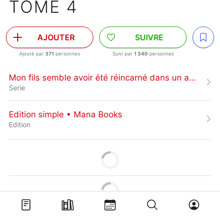
TOME 4
AJOUTER
SUIVRE
Ajouté par
371
personnes
Suivi par
1 340
personnes
Mon fils semble avoir été réincarné dans un autre monde
Serie
Edition simple • Mana Books
Edition