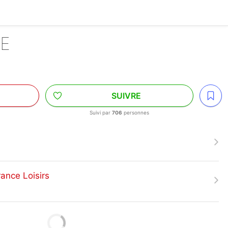
TE
SUIVRE
Suivi par
706
personnes
rance Loisirs