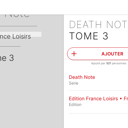
 Note
DEATH NO
TOME 3
nce Loisirs
AJOUTER
e 3
Ajouté par
521
personnes
Death Note
Serie
Edition France Loisirs • F
Edition