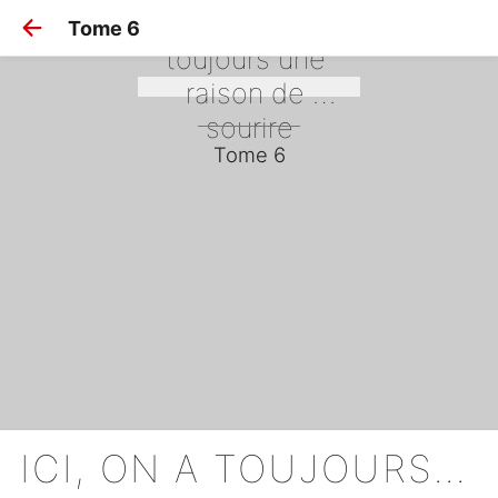
Ici, on a 
Tome 6
toujours une 
raison de 
sourire
Tome 6
ICI, ON A TOUJOURS UNE RAISON DE SOURIRE