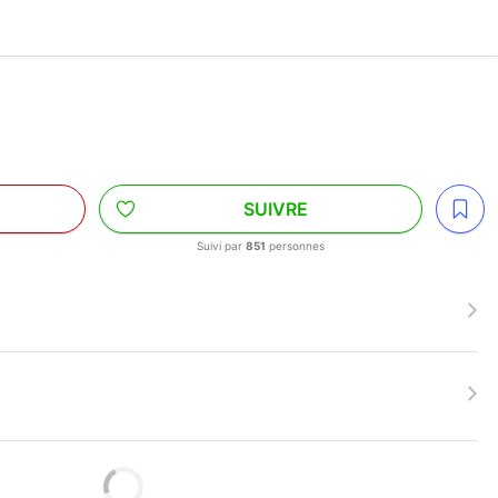
SUIVRE
Suivi par
851
personnes