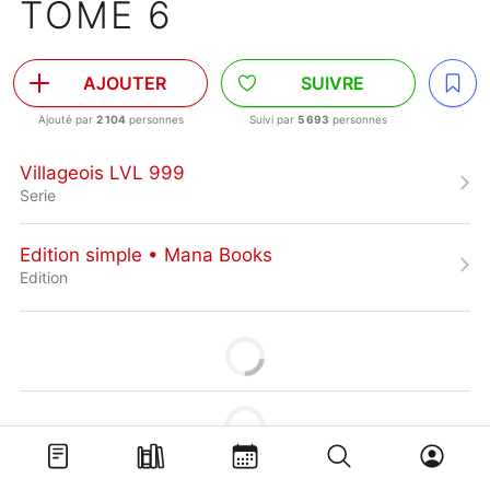
TOME 6
AJOUTER
SUIVRE
Ajouté par
2 104
personnes
Suivi par
5 693
personnes
Villageois LVL 999
Serie
Edition simple • Mana Books
Edition