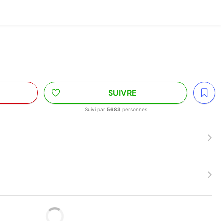
A
SUIVRE
Suivi par
5 683
personnes