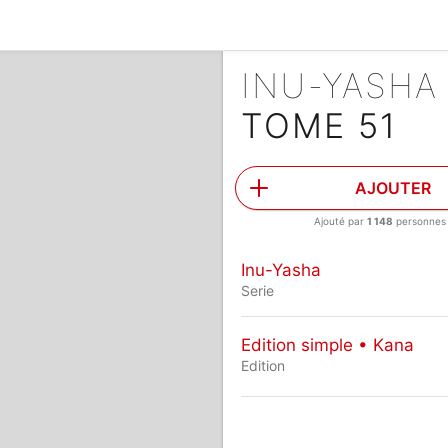
INU-YASH
TOME 51
AJOUTER
Ajouté par
1 148
personnes
Inu-Yasha
Serie
Edition simple • Kana
Edition