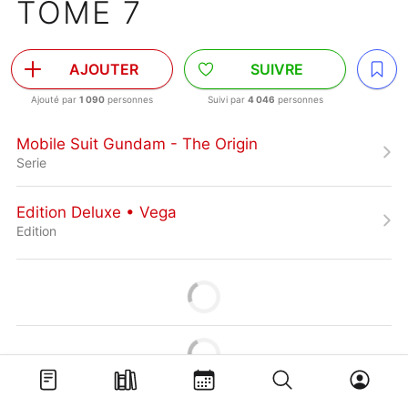
TOME 7
AJOUTER
SUIVRE
Ajouté par
1 090
personnes
Suivi par
4 046
personnes
Mobile Suit Gundam - The Origin
Serie
Edition Deluxe • Vega
Edition