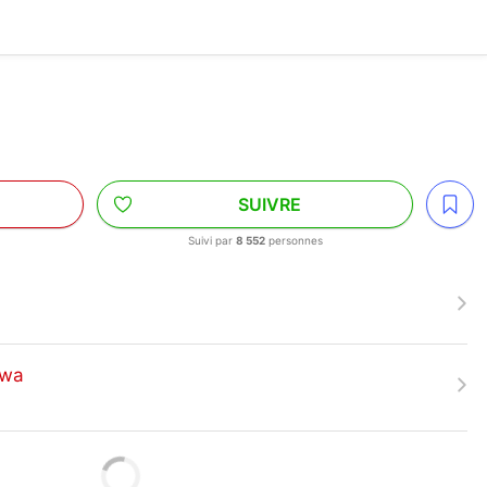
SUIVRE
s
Suivi par
8 552
personnes
awa