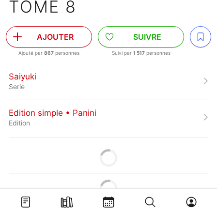
TOME 8
AJOUTER
SUIVRE
Ajouté par
867
personnes
Suivi par
1 517
personnes
Saiyuki
Serie
Edition simple • Panini
Edition