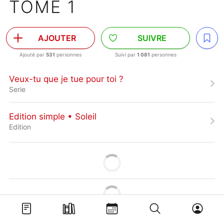
TOME 1
AJOUTER
SUIVRE
Ajouté par
531
personnes
Suivi par
1 081
personnes
Veux-tu que je tue pour toi ?
Serie
Edition simple • Soleil
Edition