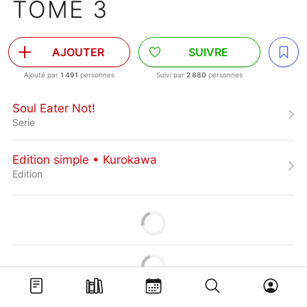
TOME 3
AJOUTER
SUIVRE
Ajouté par
1 491
personnes
Suivi par
2 880
personnes
Soul Eater Not!
Serie
Edition simple • Kurokawa
Edition