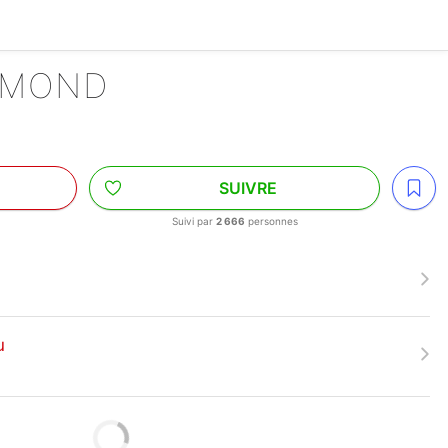
IAMOND
SUIVRE
Suivi par
2 666
personnes
u