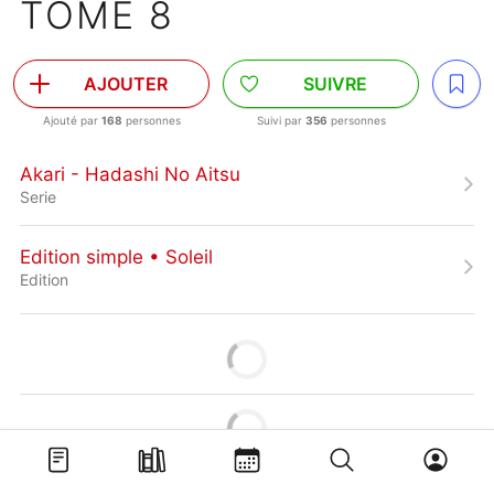
TOME 8
AJOUTER
SUIVRE
Ajouté par
168
personnes
Suivi par
356
personnes
Akari - Hadashi No Aitsu
Serie
Edition simple • Soleil
Edition