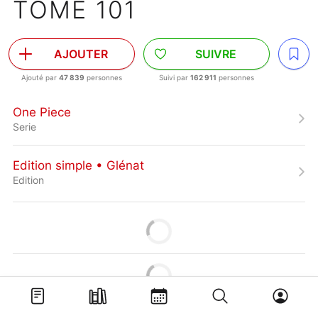
TOME 101
AJOUTER
SUIVRE
Ajouté par
47 839
personnes
Suivi par
162 911
personnes
One Piece
Serie
Edition simple • Glénat
Edition