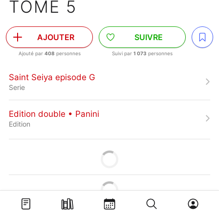
TOME 5
AJOUTER
SUIVRE
Ajouté par
408
personnes
Suivi par
1 073
personnes
Saint Seiya episode G
Serie
Edition double • Panini
Edition