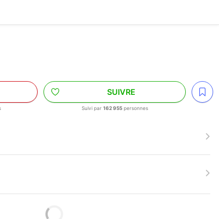
SUIVRE
s
Suivi par
162 955
personnes