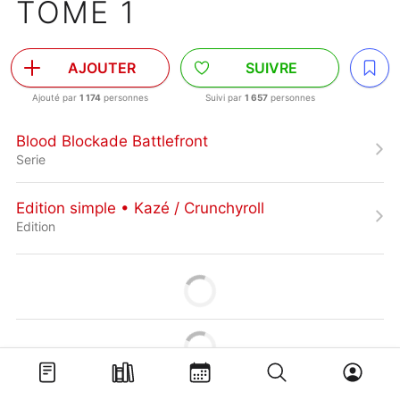
TOME 1
AJOUTER
SUIVRE
Ajouté par
1 174
personnes
Suivi par
1 657
personnes
Blood Blockade Battlefront
Serie
Edition simple • Kazé / Crunchyroll
Edition