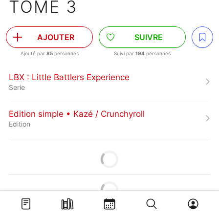
TOME 3
AJOUTER
SUIVRE
Ajouté par
85
personnes
Suivi par
194
personnes
LBX : Little Battlers Experience
Serie
Edition simple • Kazé / Crunchyroll
Edition