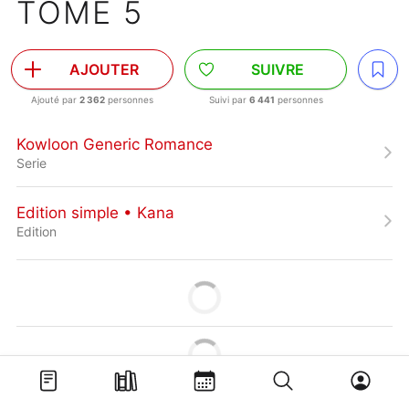
TOME 5
AJOUTER
SUIVRE
Ajouté par
2 362
personnes
Suivi par
6 441
personnes
Kowloon Generic Romance
Serie
Edition simple • Kana
Edition