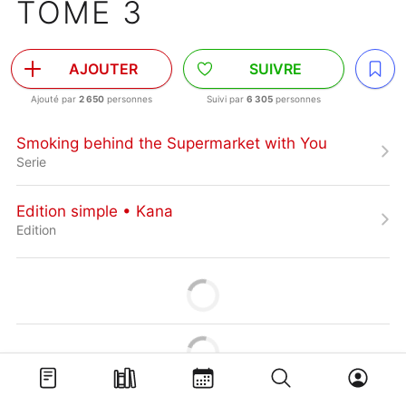
TOME 3
AJOUTER
SUIVRE
Ajouté par
2 650
personnes
Suivi par
6 305
personnes
Smoking behind the Supermarket with You
Serie
Edition simple • Kana
Edition