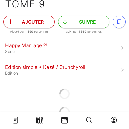
TOME 9
AJOUTER
SUIVRE
Ajouté par
1 350
personnes
Suivi par
1 992
personnes
Happy Marriage ?!
Serie
Edition simple • Kazé / Crunchyroll
Edition