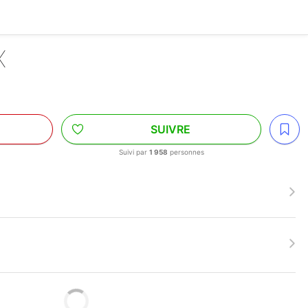
X
SUIVRE
Suivi par
1 958
personnes