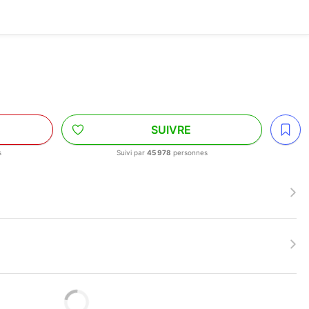
SUIVRE
s
Suivi par
45 978
personnes