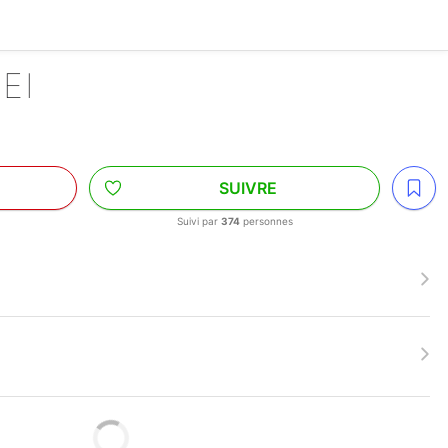
PEI
SUIVRE
Suivi par
374
personnes