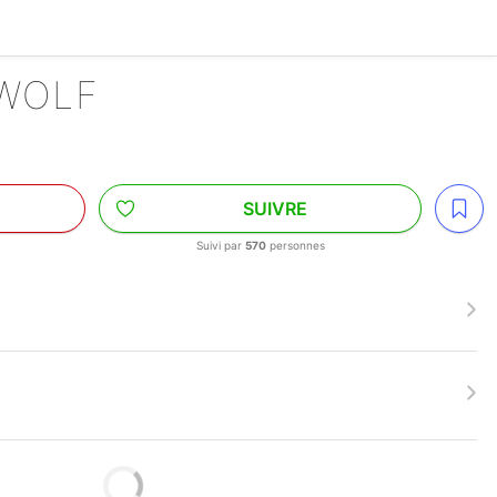
 WOLF
SUIVRE
Suivi par
570
personnes