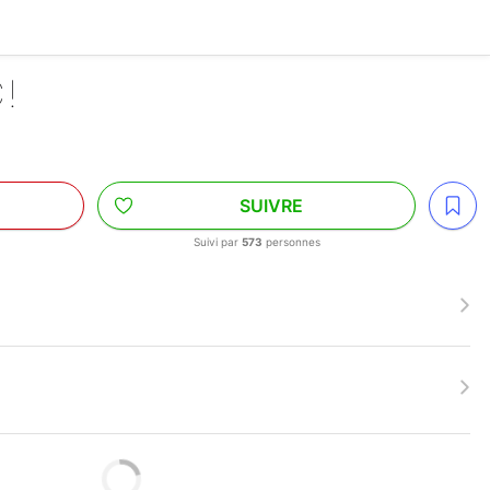
C!
SUIVRE
Suivi par
573
personnes