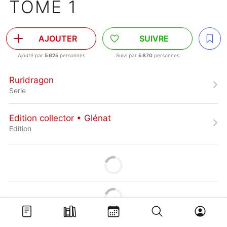
TOME 1
AJOUTER
SUIVRE
Ajouté par
5 625
personnes
Suivi par
5 870
personnes
Ruridragon
Serie
Edition collector • Glénat
Edition