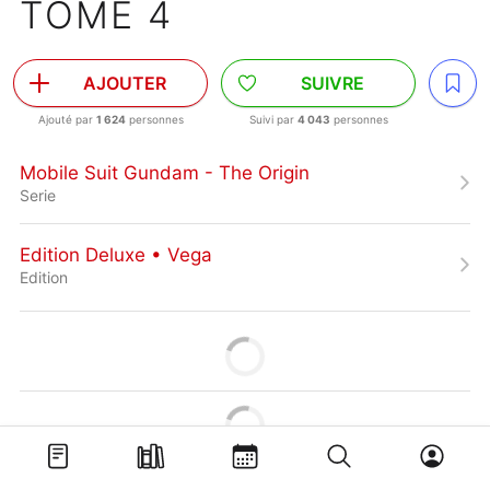
TOME 4
AJOUTER
SUIVRE
Ajouté par
1 624
personnes
Suivi par
4 043
personnes
Mobile Suit Gundam - The Origin
Serie
Edition Deluxe • Vega
Edition