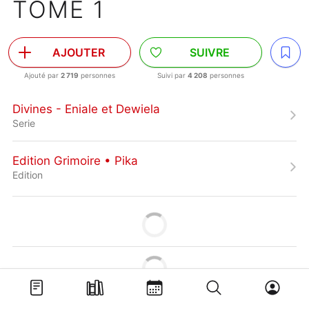
TOME 1
AJOUTER
SUIVRE
Ajouté par
2 719
personnes
Suivi par
4 208
personnes
Divines - Eniale et Dewiela
Serie
Edition Grimoire • Pika
Edition