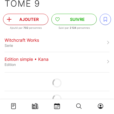
TOME 9
AJOUTER
SUIVRE
Ajouté par
702
personnes
Suivi par
2 124
personnes
Witchcraft Works
Serie
Edition simple • Kana
Edition